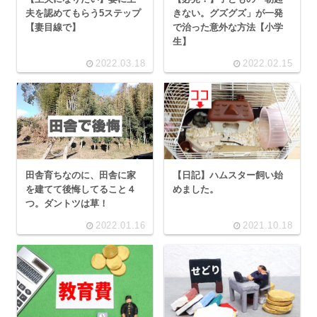
夫を認めてもらう5ステップ
きない。グズグズ」が一発
【妻目線で】
で治った意外な方法【小学
生】
2022.03.18
2022.02.15
田舎育ちなのに、田舎に家
【日記】ハムスター飼い始
を建てて後悔してること４
めました。
つ。ダントツは草！
2022.01.16
2021.10.18