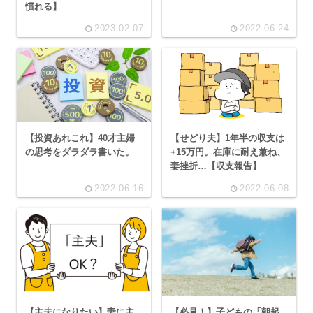
慣れる】
2023.02.07
2022.06.24
【投資あれこれ】40才主婦
【せどり夫】1年半の収支は
の思考をダラダラ書いた。
+15万円。在庫に耐え兼ね、
妻挫折…【収支報告】
2022.06.16
2022.06.08
【主夫になりたい】妻に主
【必見！】子どもの「朝起