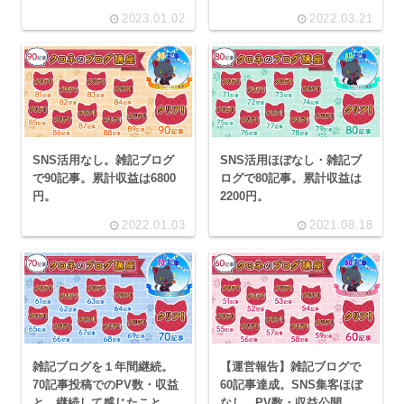
2023.01.02
2022.03.21
SNS活用なし。雑記ブログ
SNS活用ほぼなし・雑記ブ
で90記事。累計収益は6800
ログで80記事。累計収益は
円。
2200円。
2022.01.03
2021.08.18
雑記ブログを１年間継続。
【運営報告】雑記ブログで
70記事投稿でのPV数・収益
60記事達成。SNS集客ほぼ
と、継続して感じたこと。
なし。PV数・収益公開。