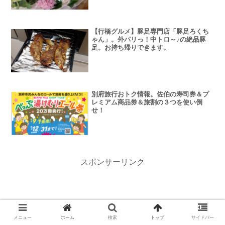
【行橋グルメ】豚足専門店「豚足ろくち
ゃん」。外パリっ！中トロ～♪の絶品豚
足。お持ち帰りできます。
別府旅行おトク情報。佐伯の寿司券＆プ
レミアム商品券＆旅割の３つを使い倒
せ！
スポンサーリンク
メニュー
ホーム
検索
トップ
サイドバー