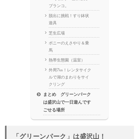
ブランコ。
脱出に挑戦！すり鉢状
遊具
芝生広場
ポニーのえさやり＆乗
馬
熱帯生態園（温室）
外周7㎞！レンタサイク
ルで湖のまわりをサイ
クリング
まとめ グリーンパーク
は盛沢山で一日遊んです
ごせる場所
「グリーンパーク」は盛沢山！