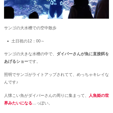
サンゴの大水槽での空中散歩
土日祝の12：00～
サンゴの大きな水槽の中で、
ダイバーさんが魚に直接餌を
あげるショー
です。
照明でサンゴがライトアップされてて、めっちゃキレイな
んです♪
人懐こい魚がダイバーさんの周りに集まって、
人魚姫の世
界みたいになる
…っぽい。