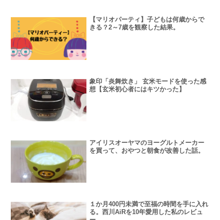
【マリオパーティ】子どもは何歳からで
きる？2～7歳を観察した結果。
象印「炎舞炊き」 玄米モードを使った感
想【玄米初心者にはキツかった】
アイリスオーヤマのヨーグルトメーカー
を買って、おやつと朝食が改善した話。
１か月400円未満で至福の時間を手に入れ
る。西川AiRを10年愛用した私のレビュ
ー。