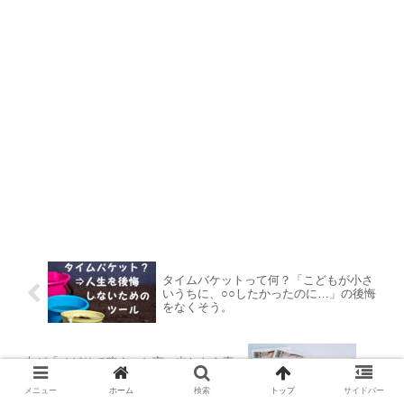
タイムバケットって何？「こどもが小さ
いうちに、○○したかったのに…」の後悔
をなくそう。
夫が「せどりで稼ぐ」と言い出したら妻
がすべきことは？わが家の状況（せどり
初心者の夫の収支）も公開。
メニュー
ホーム
検索
トップ
サイドバー